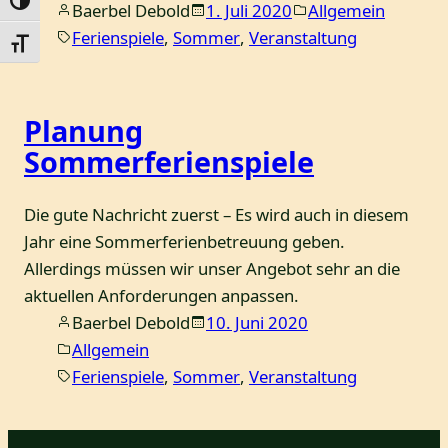
Umschalten auf hohe Kontraste
Baerbel Debold
1. Juli 2020
Allgemein
Ferienspiele
, 
Sommer
, 
Veranstaltung
Schrift vergrößern
Planung
Sommerferienspiele
Die gute Nachricht zuerst – Es wird auch in diesem
Jahr eine Sommerferienbetreuung geben.
Allerdings müssen wir unser Angebot sehr an die
aktuellen Anforderungen anpassen.
Baerbel Debold
10. Juni 2020
Allgemein
Ferienspiele
, 
Sommer
, 
Veranstaltung