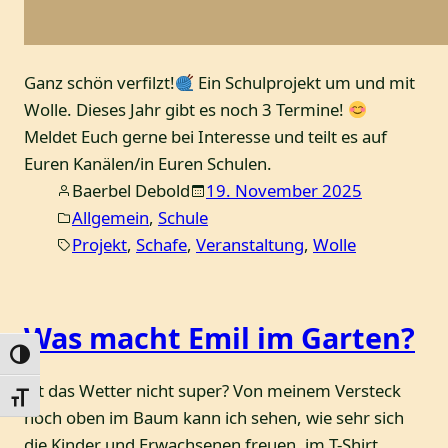
Ganz schön verfilzt!
Ein Schulprojekt um und mit
Wolle. Dieses Jahr gibt es noch 3 Termine!
Meldet Euch gerne bei Interesse und teilt es auf
Euren Kanälen/in Euren Schulen.
Baerbel Debold
19. November 2025
Allgemein
, 
Schule
Projekt
, 
Schafe
, 
Veranstaltung
, 
Wolle
Was macht Emil im Garten?
Umschalten auf hohe Kontraste
Ist das Wetter nicht super? Von meinem Versteck
Schrift vergrößern
hoch oben im Baum kann ich sehen, wie sehr sich
die Kinder und Erwachsenen freuen, im T-Shirt