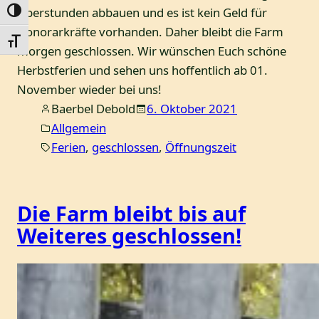
Überstunden abbauen und es ist kein Geld für
Umschalten auf hohe Kontraste
Honorarkräfte vorhanden. Daher bleibt die Farm
Schrift vergrößern
morgen geschlossen. Wir wünschen Euch schöne
Herbstferien und sehen uns hoffentlich ab 01.
November wieder bei uns!
Baerbel Debold
6. Oktober 2021
Allgemein
Ferien
, 
geschlossen
, 
Öffnungszeit
Die Farm bleibt bis auf
Weiteres geschlossen!