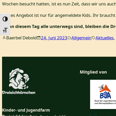
Wochen besucht hatten, ist es nun Zeit, dass wir uns au
Dieses Angebot ist nur für angemeldete Kids. Ihr braucht
Umschalten auf hohe Kontraste
Da an diesem Tag alle unterwegs sind, bleiben die D
Schrift vergrößern
Baerbel Debold
24. Juni 2023
Allgemein
Aktuelles
, 
Mitglied von
Kinder- und Jugendfarm