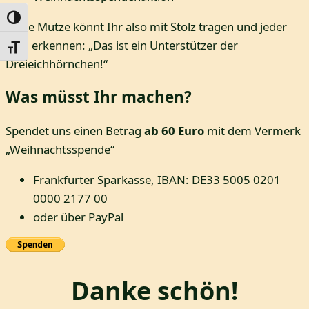
Umschalten auf hohe Kontraste
Diese Mütze könnt Ihr also mit Stolz tragen und jeder
wird erkennen: „Das ist ein Unterstützer der
Schrift vergrößern
Dreieichhörnchen!“
Was müsst Ihr machen?
Spendet uns einen Betrag
ab 60 Euro
mit dem Vermerk
„Weihnachtsspende“
Frankfurter Sparkasse, IBAN: DE33 5005 0201
0000 2177 00
oder über PayPal
Danke schön!