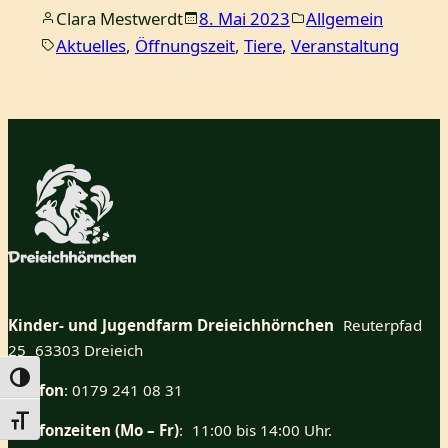
Clara Mestwerdt
8. Mai 2023
Allgemein
Aktuelles
, 
Öffnungszeit
, 
Tiere
, 
Veranstaltung
Kinder- und Jugendfarm Dreieichhörnchen
Reuterpfad
25 63303 Dreieich
Umschalten auf hohe Kontraste
Telefon
: 0179 241 08 31
Schrift vergrößern
Telefonzeiten (Mo – Fr)
: 11:00 bis 14:00 Uhr.