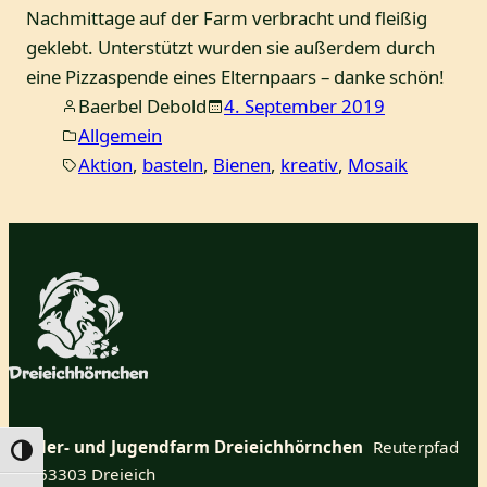
Nachmittage auf der Farm verbracht und fleißig
geklebt. Unterstützt wurden sie außerdem durch
eine Pizzaspende eines Elternpaars – danke schön!
Baerbel Debold
4. September 2019
Allgemein
Aktion
, 
basteln
, 
Bienen
, 
kreativ
, 
Mosaik
Kinder- und Jugendfarm Dreieichhörnchen
Reuterpfad
Umschalten auf hohe Kontraste
25 63303 Dreieich