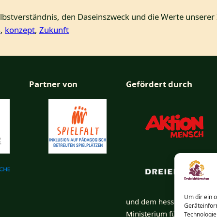
lbstverständnis, den Daseinszweck und die Werte unserer I
s
, 
konzept
, 
Zukunft
Partner von
Gefördert durch
Um dir ein 
und dem hessischen
Geräteinfor
Ministerium für Arbeit,
Technologie