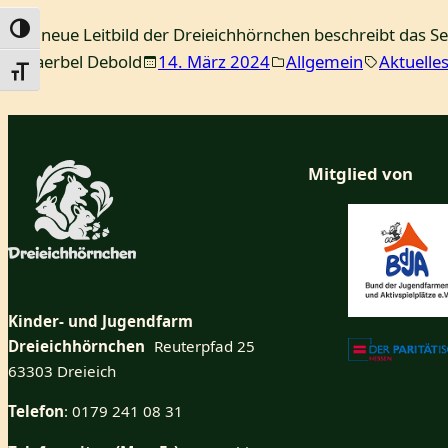
Umschalten auf hohe Kontraste
Das neue Leitbild der Dreieichhörnchen beschreibt das Se
Baerbel Debold
14. März 2024
Allgemein
Aktuelle
Schrift vergrößern
Mitglied von
Kinder- und Jugendfarm
Dreieichhörnchen
Reuterpfad 25
63303 Dreieich
Telefon
: 0179 241 08 31