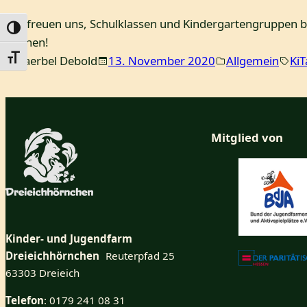
Wir freuen uns, Schulklassen und Kindergartengruppen be
Umschalten auf hohe Kontraste
können!
Schrift vergrößern
Baerbel Debold
13. November 2020
Allgemein
KiT
Mitglied von
Kinder- und Jugendfarm
Dreieichhörnchen
Reuterpfad 25
63303 Dreieich
Telefon
: 0179 241 08 31