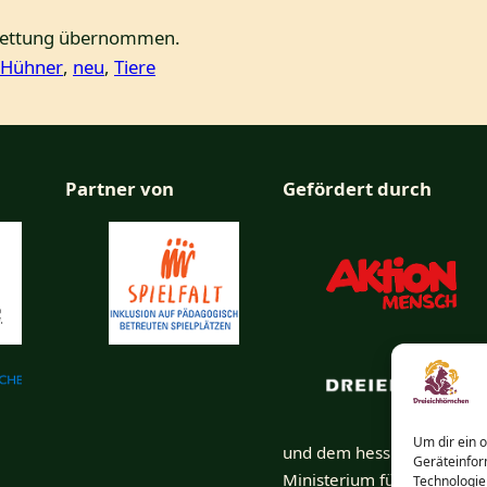
rettung übernommen.
Hühner
, 
neu
, 
Tiere
Partner von
Gefördert durch
Um dir ein 
und dem hessischen
Geräteinfor
Ministerium für Arbeit,
Technologie