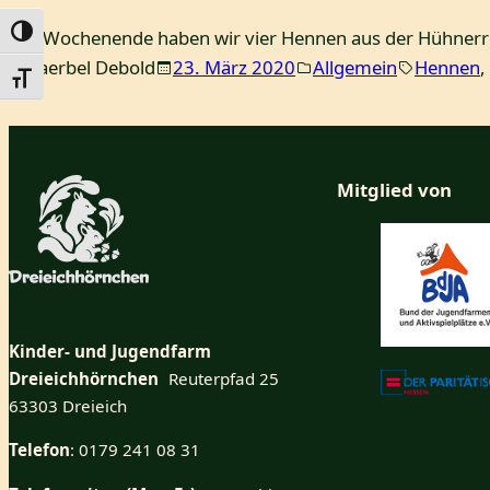
Umschalten auf hohe Kontraste
Am Wochenende haben wir vier Hennen aus der Hühner
Baerbel Debold
23. März 2020
Allgemein
Hennen
, 
Schrift vergrößern
Mitglied von
Kinder- und Jugendfarm
Dreieichhörnchen
Reuterpfad 25
63303 Dreieich
Telefon
: 0179 241 08 31