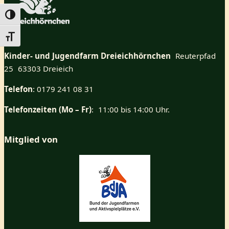
Umschalten auf hohe Kontraste
Schrift vergrößern
Kinder- und Jugendfarm Dreieichhörnchen
Reuterpfad
25 63303 Dreieich
Telefon
: 0179 241 08 31
Telefonzeiten (Mo – Fr)
: 11:00 bis 14:00 Uhr.
Mitglied von