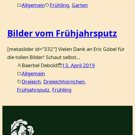
Allgemein
Frühling
, 
Garten
Bilder vom Frühjahrsputz
[metaslider id=“332″] Vielen Dank an Eric Göbel für
die tollen Bilder! Schaut selbst…
Baerbel Debold
13. April 2019
Allgemein
Dreieich
, 
Dreieichhörnchen
, 
Frühjahrsputz
, 
Frühling