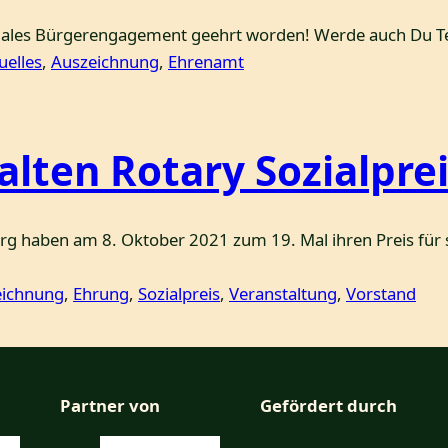
oziales Bürgerengagement geehrt worden! Werde auch Du Te
uelles
, 
Auszeichnung
, 
Ehrenamt
lten Rotary Sozialprei
rg haben am 8. Oktober 2021 zum 19. Mal ihren Preis für 
eichnung
, 
Ehrung
, 
Sozialpreis
, 
Veranstaltung
, 
Vorstand
Partner von
Gefördert durch