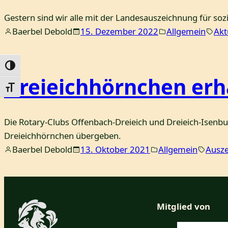
Gestern sind wir alle mit der Landesauszeichnung für s
Baerbel Debold
15. Dezember 2022
Allgemein
Akt
Umschalten auf hohe Kontraste
Dreieichhörnchen erha
Schrift vergrößern
Die Rotary-Clubs Offenbach-Dreieich und Dreieich-Isenbu
Dreieichhörnchen übergeben.
Baerbel Debold
13. Oktober 2021
Allgemein
Ausz
Mitglied von