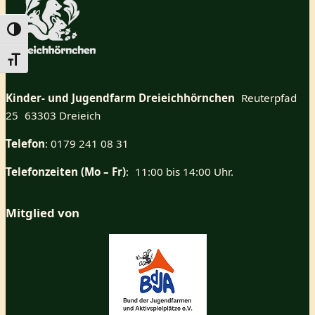
Umschalten auf hohe Kontraste
Schrift vergrößern
Kinder- und Jugendfarm Dreieichhörnchen
Reuterpfad
25 63303 Dreieich
Telefon
: 0179 241 08 31
Telefonzeiten (Mo – Fr)
: 11:00 bis 14:00 Uhr.
Mitglied von