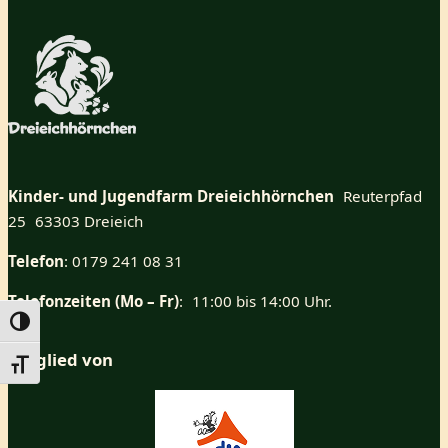
Kinder- und Jugendfarm Dreieichhörnchen
Reuterpfad
25 63303 Dreieich
Telefon
: 0179 241 08 31
Telefonzeiten (Mo – Fr)
: 11:00 bis 14:00 Uhr.
Umschalten auf hohe Kontraste
Mitglied von
Schrift vergrößern