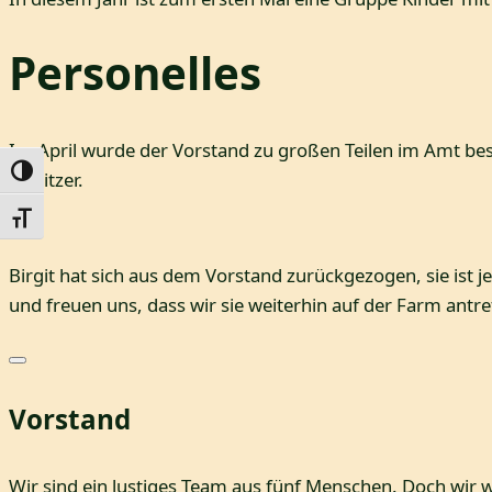
Personelles
Im April wurde der Vorstand zu großen Teilen im Amt best
Umschalten auf hohe Kontraste
Beisitzer.
Schrift vergrößern
Birgit hat sich aus dem Vorstand zurückgezogen, sie ist j
und freuen uns, dass wir sie weiterhin auf der Farm antre
Vorstand
Wir sind ein lustiges Team aus fünf Menschen. Doch wi