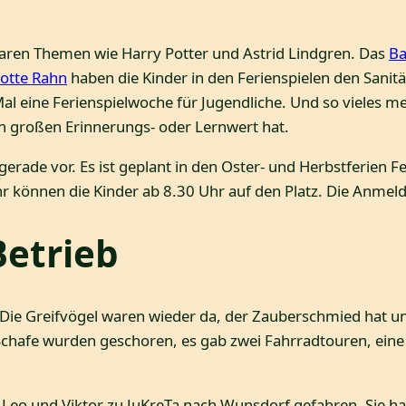
waren Themen wie Harry Potter und Astrid Lindgren. Das
Ba
lotte Rahn
haben die Kinder in den Ferienspielen den Sanit
l eine Ferienspielwoche für Jugendliche. Und so vieles me
nen großen Erinnerungs- oder Lernwert hat.
gerade vor. Es ist geplant in den Oster- und Herbstferien 
önnen die Kinder ab 8.30 Uhr auf den Platz. Die Anmeldu
Betrieb
: Die Greifvögel waren wieder da, der Zauberschmied hat u
 Schafe wurden geschoren, es gab zwei Fahrradtouren, eine
 Leo und Viktor zu JuKreTa nach Wunsdorf gefahren. Sie hab