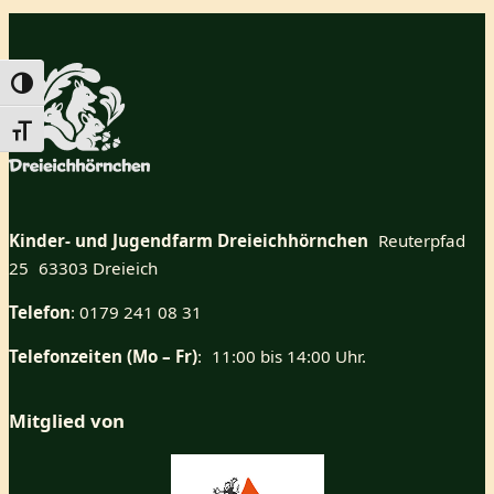
Umschalten auf hohe Kontraste
Schrift vergrößern
Kinder- und Jugendfarm Dreieichhörnchen
Reuterpfad
25 63303 Dreieich
Telefon
: 0179 241 08 31
Telefonzeiten (Mo – Fr)
: 11:00 bis 14:00 Uhr.
Mitglied von