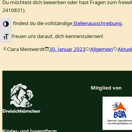
Du möchtest dich bewerben oder hast Fragen zum freiwi
2410831).
Hier findest du die vollständige
Stellenausschreibung
.
Umschalten auf hohe Kontraste
Wir freuen uns darauf, dich kennenzulernen!
Schrift vergrößern
Clara Mestwerdt
30. Januar 2023
Allgemein
Aktuel
Mitglied von
Kinder- und Jugendfarm