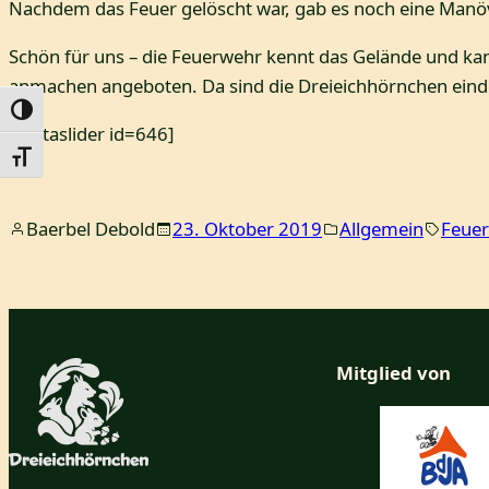
Nachdem das Feuer gelöscht war, gab es noch eine Manö
Schön für uns – die Feuerwehr kennt das Gelände und k
anmachen angeboten. Da sind die Dreieichhörnchen einde
Umschalten auf hohe Kontraste
[metaslider id=646]
Schrift vergrößern
Baerbel Debold
23. Oktober 2019
Allgemein
Feuer
Mitglied von