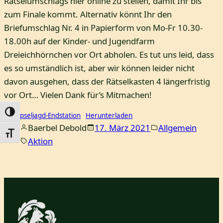
Rätselumschlags hier online zu stellen, damit Ihr bis
zum Finale kommt. Alternativ könnt Ihr den
Briefumschlag Nr. 4 in Papierform von Mo-Fr 10.30-
18.00h auf der Kinder- und Jugendfarm
Dreieichhörnchen vor Ort abholen. Es tut uns leid, dass
es so umständlich ist, aber wir können leider nicht
davon ausgehen, dass der Rätselkasten 4 längerfristig
vor Ort… Vielen Dank für’s Mitmachen!
Umschalten auf hohe Kontraste
Schnipseljagd-Endstation
Herunterladen
Baerbel Debold
17. März 2021
Allgemein
Schrift vergrößern
Aktion