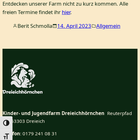
Entdecken unserer Farm nicht zu kurz kommen. Alle
freien Termine findet ihr
hier
.
Berit Schmolla
14. April 2023
Allgemein
Kinder- und Jugendfarm Dreieichhörnchen
Reuterpfad
25 63303 Dreieich
Umschalten auf hohe Kontraste
Telefon
: 0179 241 08 31
Schrift vergrößern