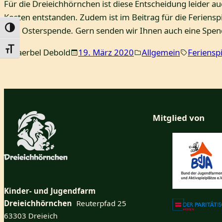
Für die Dreieichhörnchen ist diese Entscheidung leider au
Kosten entstanden. Zudem ist im Beitrag für die Feriensp
Umschalten auf hohe Kontraste
jede Osterspende. Gern senden wir Ihnen auch eine Spend
Schrift vergrößern
Baerbel Debold
19. März 2020
Allgemein
Ferienspi
Mitglied von
Kinder- und Jugendfarm
Dreieichhörnchen
Reuterpfad 25
63303 Dreieich