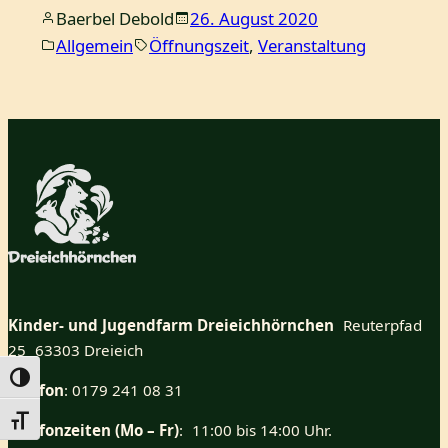
Baerbel Debold
26. August 2020
Allgemein
Öffnungszeit
, 
Veranstaltung
Kinder- und Jugendfarm Dreieichhörnchen
Reuterpfad
25 63303 Dreieich
Umschalten auf hohe Kontraste
Telefon
: 0179 241 08 31
Schrift vergrößern
Telefonzeiten (Mo – Fr)
: 11:00 bis 14:00 Uhr.