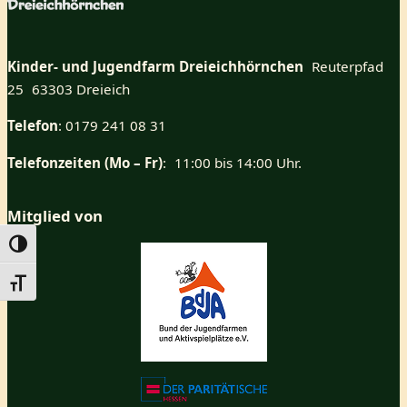
Kinder- und Jugendfarm Dreieichhörnchen
Reuterpfad
25 63303 Dreieich
Telefon
: 0179 241 08 31
Telefonzeiten (Mo – Fr)
: 11:00 bis 14:00 Uhr.
Mitglied von
Umschalten auf hohe Kontraste
Schrift vergrößern